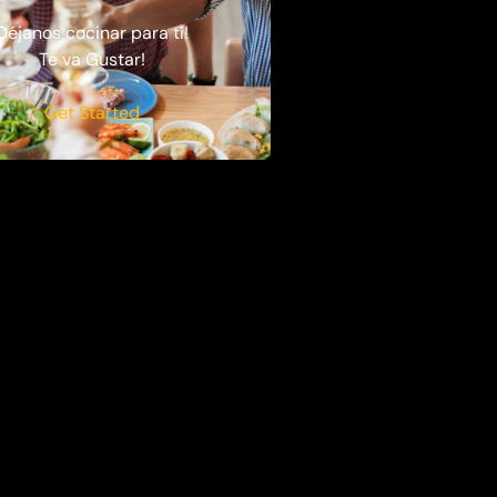
Déjanos cocinar para tí!
Te va Gustar!
Get Started