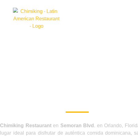
Home
Nosotros
DESCUBRE EL MEJ
RESTAURANTE
DOMINICANO EXPRE
EN SEMORAN
Chimiking Restaurant
en
Semoran Blvd
. en Orlando, Florid
lugar ideal para disfrutar de auténtica comida dominicana, s