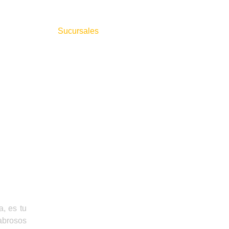
Menu
Sucursales
Catering
Noticias
OR
SS
a, es tu
abrosos