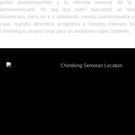
platos puertorriqueños y la vibrante esencia de la 
latinoamericana. Ya sea que estés buscando un resta
dominicano cerca de ti o anhelando comida puertorriqueña c
casa, nuestra atmósfera acogedora y sabores intensos h
Chimiking tu destino local para un verdadero sabor caribeño.