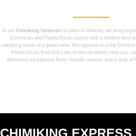
TE VA GUSTAR
At our
Chimiking Semoran
location in Orlando, we bring togeth
Dominican and Puerto Rican cuisine with a modern twist to 
satisfying meals at a great value. Recognized as a top Dominic
Puerto Rican food and Latin American dishes near you, we
delivering exceptional flavor, friendly service, and a taste of
CHIMIKING EXPRESS 