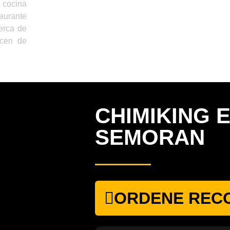
cocina
urante
erca de
acen de
CHIMIKING 
SEMORAN
ORDENE REC