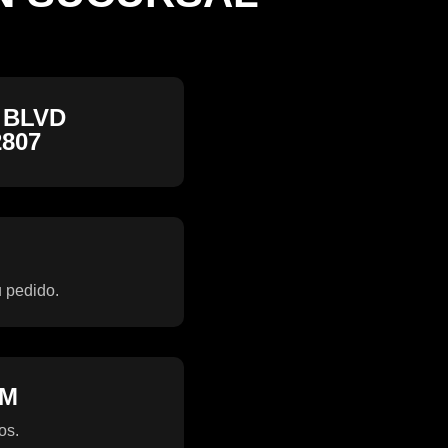
 BLVD
807
 pedido.
PM
os.