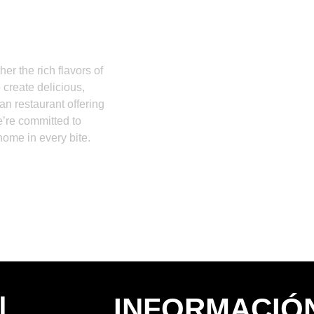
!
er the rich flavors of
create delicious,
an restaurant offering
’re committed to
 home in every bite.
|
INFORMACIÓ