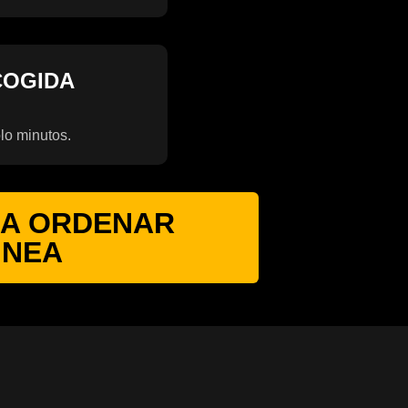
COGIDA
olo minutos.
RA ORDENAR
INEA