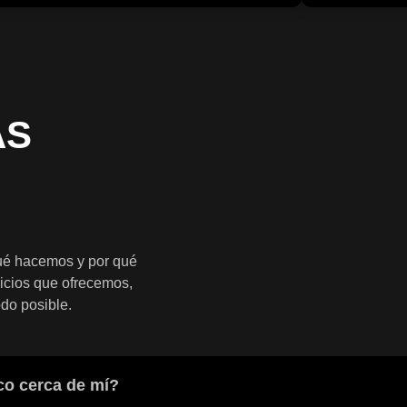
ÁS
ué hacemos y por qué
icios que ofrecemos,
do posible.
co cerca de mí?