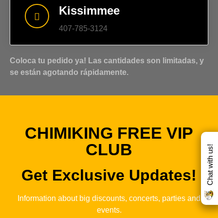
Kissimmee
407-785-3124
Coloca tu pedido ya! Las cantidades son limitadas, y
se están agotando rápidamente.
CHIMIKING FREE VIP
CLUB
Chat with us!
Get Exclusive Updates!
Information about big discounts, concerts, parties and
events.