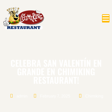
CELEBRA SAN VALENTÍN EN
GRANDE EN CHIMIKING
RESTAURANT!
admin
February 7, 2025
Chimiking